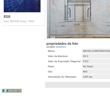
8116
Data: 08/25/09
Visitas: 75410
propriedades da foto
sumário
detalhes
Marca
NIKON CORPORATION
Valor da Abertura
f/6.3
Valor da Exposição Diagonal
0 EV
Flash
No Flash
ISO
800
Velocidade do Obturador
1/60 sec