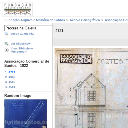
Fundação Arquivo e Memória de Santos
Acervo Cartográfico
Associação Com
4721
busca avançada
Ver Slideshow
View Slideshow
(Fullscreen)
Associação Comercial de
Santos - 1922
1. 4721
2. 4682
3. 4683
4. 4685
Random Image