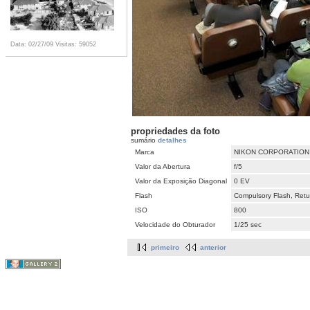
Data: 02/27/09
Visitas: 59052
propriedades da foto
sumário
detalhes
Marca
NIKON CORPORATION
Valor da Abertura
f/5
Valor da Exposição Diagonal
0 EV
Flash
Compulsory Flash, Retur
ISO
800
Velocidade do Obturador
1/25 sec
primeiro
anterior