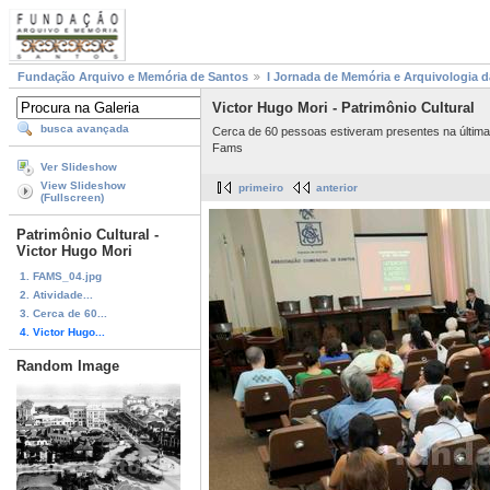
Fundação Arquivo e Memória de Santos
I Jornada de Memória e Arquivologia 
Victor Hugo Mori - Patrimônio Cultural
busca avançada
Cerca de 60 pessoas estiveram presentes na última 
Fams
Ver Slideshow
View Slideshow
primeiro
anterior
(Fullscreen)
Patrimônio Cultural -
Victor Hugo Mori
1. FAMS_04.jpg
2. Atividade...
3. Cerca de 60...
4. Victor Hugo...
Random Image