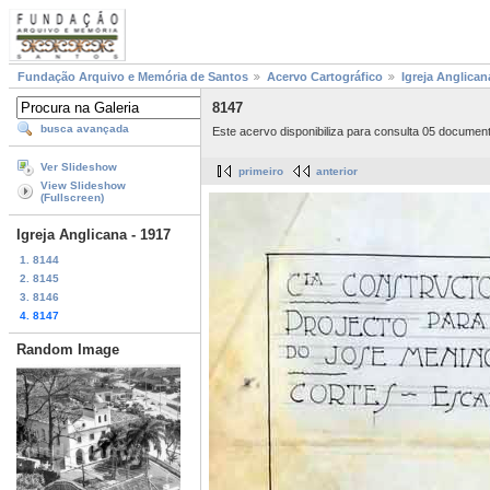
Fundação Arquivo e Memória de Santos
Acervo Cartográfico
Igreja Anglican
8147
busca avançada
Este acervo disponibiliza para consulta 05 documen
Ver Slideshow
primeiro
anterior
View Slideshow
(Fullscreen)
Igreja Anglicana - 1917
1. 8144
2. 8145
3. 8146
4. 8147
Random Image