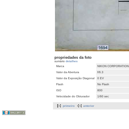
propriedades da foto
sumário
detalhes
Marca
NIKON CORPORATION
Valor da Abertura
f/6.3
Valor da Exposição Diagonal
0 EV
Flash
No Flash
ISO
800
Velocidade do Obturador
1/60 sec
primeiro
anterior