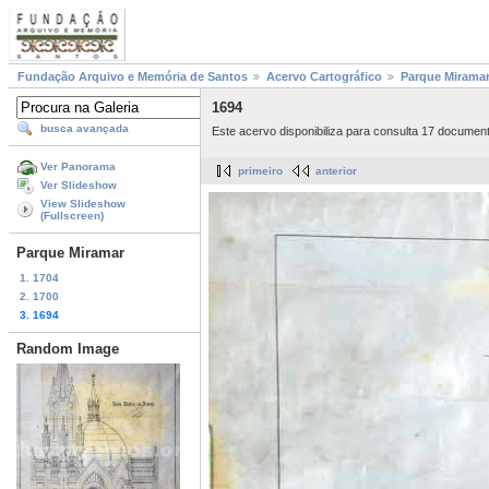
Fundação Arquivo e Memória de Santos
Acervo Cartográfico
Parque Mirama
1694
busca avançada
Este acervo disponibiliza para consulta 17 documen
Ver Panorama
primeiro
anterior
Ver Slideshow
View Slideshow
(Fullscreen)
Parque Miramar
1. 1704
2. 1700
3. 1694
Random Image