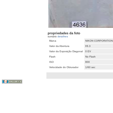
propriedades da foto
sumário
detalhes
Marca
NIKON CORPORATION
Valor da Abertura
f/6.3
Valor da Exposição Diagonal
0 EV
Flash
No Flash
ISO
800
Velocidade do Obturador
1/60 sec