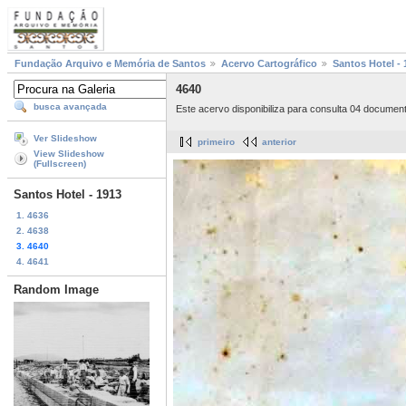
Fundação Arquivo e Memória de Santos
Acervo Cartográfico
Santos Hotel - 
4640
busca avançada
Este acervo disponibiliza para consulta 04 documen
Ver Slideshow
primeiro
anterior
View Slideshow
(Fullscreen)
Santos Hotel - 1913
1. 4636
2. 4638
3. 4640
4. 4641
Random Image