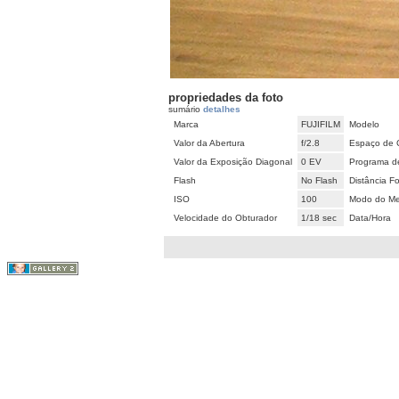
propriedades da foto
sumário
detalhes
Marca
FUJIFILM
Modelo
Valor da Abertura
f/2.8
Espaço de 
Valor da Exposição Diagonal
0 EV
Programa d
Flash
No Flash
Distância Fo
ISO
100
Modo do Me
Velocidade do Obturador
1/18 sec
Data/Hora