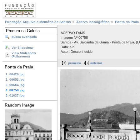
Fundação Arquivo e Memória de Santos
Acervo Iconográfico
Ponta da Praia
ACERVO FAMS
busca avançada
Imagem Nº 00758
Santos - Av. Saldanha da Gama - Ponta da Praia. (L
Data: s/d
Ver Slideshow
Autor: Desconhecido
View Slideshow
(Fullscreen)
primeiro
anterior
Ponta da Praia
1. 00426.jpg
2. 00653.jpg
3. 00654.jpg
4. 00758.jpg
5. 01637.jpg
Random Image