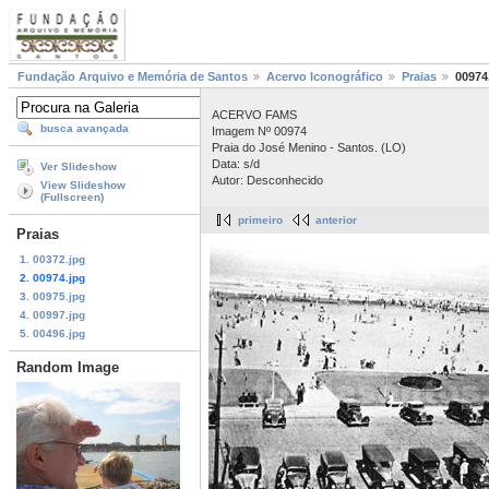
Fundação Arquivo e Memória de Santos
Acervo Iconográfico
Praias
00974
ACERVO FAMS
busca avançada
Imagem Nº 00974
Praia do José Menino - Santos. (LO)
Data: s/d
Ver Slideshow
Autor: Desconhecido
View Slideshow
(Fullscreen)
primeiro
anterior
Praias
1. 00372.jpg
2. 00974.jpg
3. 00975.jpg
4. 00997.jpg
5. 00496.jpg
Random Image