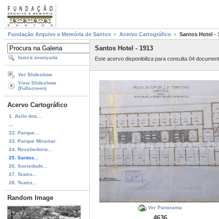
Fundação Arquivo e Memória de Santos
Acervo Cartográfico
Santos Hotel - 
Santos Hotel - 1913
busca avançada
Este acervo disponibiliza para consulta 04 documen
Ver Slideshow
View Slideshow
(Fullscreen)
Acervo Cartográfico
1. Asilo dos...
...
22. Parque...
23. Parque Miramar
24. Recebedoria...
25. Santos...
26. Sociedade...
27. Teatro...
28. Teatro...
Random Image
Ver Panorama
4636