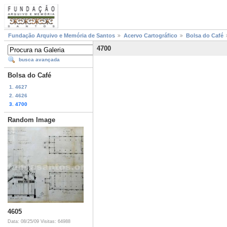
Fundação Arquivo e Memória de Santos
Acervo Cartográfico
Bolsa do Café
4700
busca avançada
Bolsa do Café
1. 4627
2. 4626
3. 4700
Random Image
4605
Data: 08/25/09
Visitas: 64988