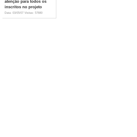
atenção para todos os
inscritos no projeto
Data: 03/05/07
Visitas: 57680