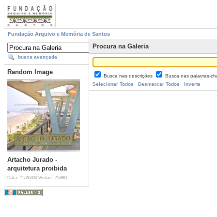
Fundação Arquivo e Memória de Santos
Procura na Galeria
busca avançada
Random Image
Busca nas descrições
Busca nas palavras-c
Selecionar Todos
Desmarcar Todos
Inverte
Artacho Jurado -
arquitetura proibida
Data: 11/26/08
Visitas: 75380