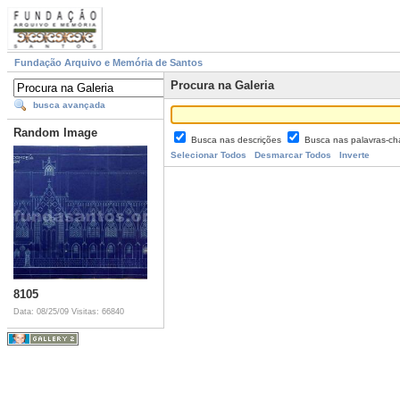
Fundação Arquivo e Memória de Santos
Procura na Galeria
busca avançada
Random Image
Busca nas descrições
Busca nas palavras-c
Selecionar Todos
Desmarcar Todos
Inverte
8105
Data: 08/25/09
Visitas: 66840