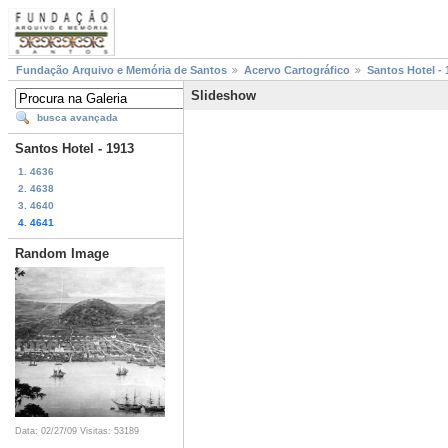
Fundação Arquivo e Memória de Santos
Acervo Cartográfico
Santos Hotel - 
Slideshow
busca avançada
Santos Hotel - 1913
1. 4636
2. 4638
3. 4640
4. 4641
Random Image
Data: 02/27/09
Visitas: 53189