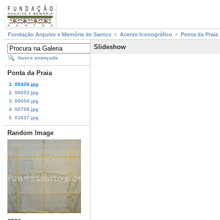
Fundação Arquivo e Memória de Santos
Acervo Iconográfico
Ponta da Praia
Slideshow
busca avançada
Ponta da Praia
1. 00426.jpg
2. 00653.jpg
3. 00654.jpg
4. 00758.jpg
5. 01637.jpg
Random Image