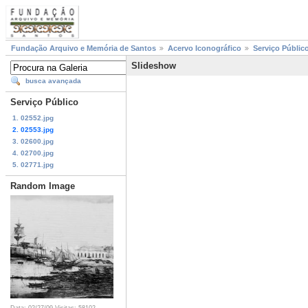
Fundação Arquivo e Memória de Santos
Acervo Iconográfico
Serviço Públic
Slideshow
busca avançada
Serviço Público
1. 02552.jpg
2. 02553.jpg
3. 02600.jpg
4. 02700.jpg
5. 02771.jpg
Random Image
Data: 02/27/09
Visitas: 58102