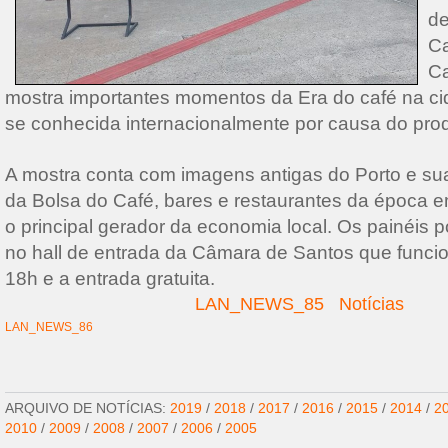
de
Ca
Ca
mostra importantes momentos da Era do café na ci
se conhecida internacionalmente por causa do prod
A mostra conta com imagens antigas do Porto e s
da Bolsa do Café, bares e restaurantes da época e
o principal gerador da economia local. Os painéis 
no hall de entrada da Câmara de Santos que funci
18h e a entrada gratuita.
LAN_NEWS_85
Notícias
LAN_NEWS_86
ARQUIVO DE NOTÍCIAS:
2019
/
2018
/
2017
/
2016
/
2015
/
2014
/
2
2010
/
2009
/
2008
/
2007
/
2006
/
2005