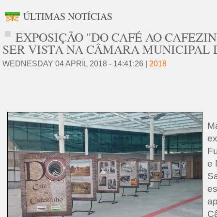
ÚLTIMAS NOTÍCIAS
EXPOSIÇÃO "DO CAFÉ AO CAFEZI
SER VISTA NA CÂMARA MUNICIPAL 
WEDNESDAY 04 APRIL 2018 - 14:41:26 |
2018
M
ex
Fu
e 
Sa
es
ap
Câ