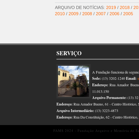
ARQUIVO DE NOTÍCIAS:
2019
/
2018
/
20
2010
/
2009
/
2008
/
2007
/
2006
/
2005
SERVIÇO
A Fundação funciona de segunda
Sede:
(13) 3202-1240
Email:
Endereço:
Rua Amador Bueno, 
11.013.150
Arquivo Permanente:
(13) 32
Endereço:
Rua Amador Bueno, 61 - Centro Histórico, 
Arquivo Intermediário:
(13) 3223-4873
Endereço:
Rua Da Constituição, 62 - Centro Histórico
FAMS 2024 - Fundação Arquivo e Memória de San