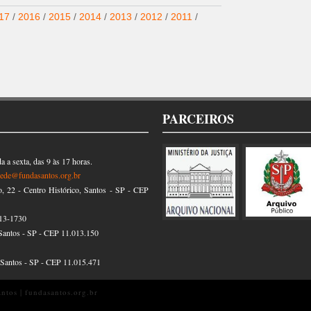
17
/
2016
/
2015
/
2014
/
2013
/
2012
/
2011
/
PARCEIROS
 a sexta, das 9 às 17 horas.
sede@fundasantos.org.br
22 - Centro Histórico, Santos - SP - CEP
13-1730
Santos - SP - CEP 11.013.150
, Santos - SP - CEP 11.015.471
tos | fundasantos.org.br