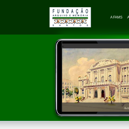
A FAMS
Ace