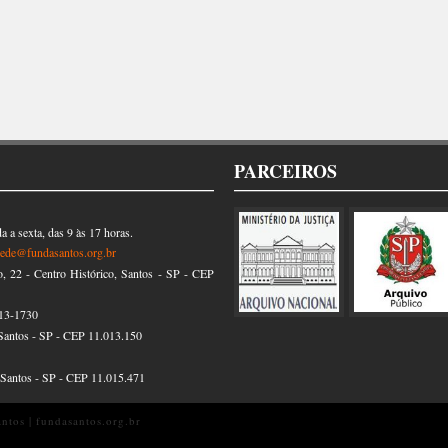
PARCEIROS
 a sexta, das 9 às 17 horas.
sede@fundasantos.org.br
22 - Centro Histórico, Santos - SP - CEP
13-1730
Santos - SP - CEP 11.013.150
, Santos - SP - CEP 11.015.471
tos | fundasantos.org.br