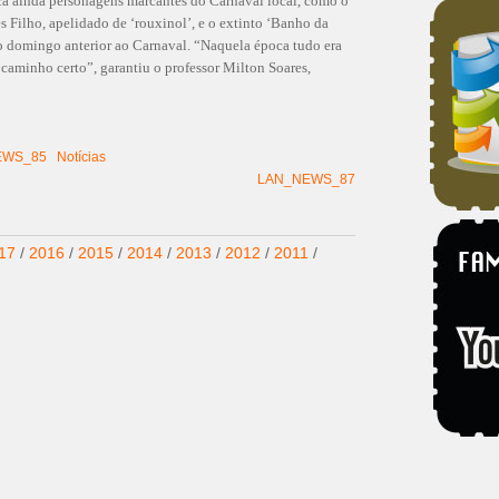
aca ainda personagens marcantes do Carnaval local, como o
s Filho, apelidado de ‘rouxinol’, e o extinto ‘Banho da
o domingo anterior ao Carnaval. “Naquela época tudo era
o caminho certo”, garantiu o professor Milton Soares,
EWS_85
Notícias
LAN_NEWS_87
17
/
2016
/
2015
/
2014
/
2013
/
2012
/
2011
/