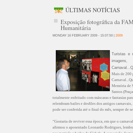
ÚLTIMAS NOTÍCIAS
Exposição fotográfica da FAM
Humanitária
MONDAY 16 FEBRUARY 2009 - 15:07:50 |
2009
Turistas e
imagens,
Carnaval..
Mais de 200 p
Carnaval...Q
Memória de S
Santos (Praça
totalmente enfeitado com máscaras e fantasias para
relembram bailes e desfiles dos antigos carnavais, 
pode ser conferida até o final do mês, sempre de s
“Gostaria de reviver essa época, em que o carnaval
afirmou o aposentado Leonardo Rodrigues, lembran