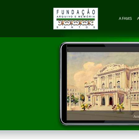
A FAMS
Ace