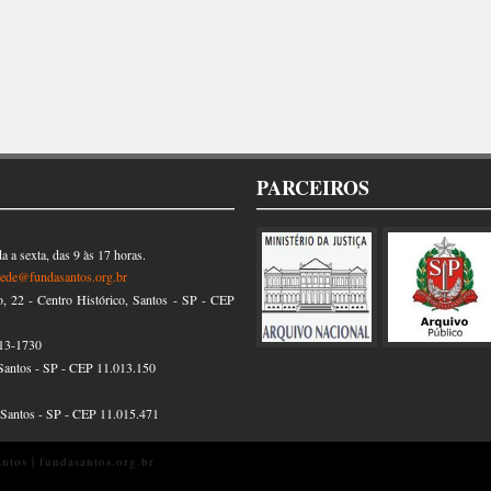
PARCEIROS
 a sexta, das 9 às 17 horas.
sede@fundasantos.org.br
22 - Centro Histórico, Santos - SP - CEP
13-1730
Santos - SP - CEP 11.013.150
, Santos - SP - CEP 11.015.471
tos | fundasantos.org.br