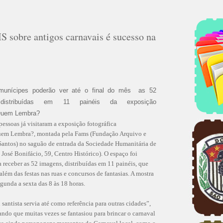
S sobre antigos carnavais é sucesso na
 munícipes poderão ver até o final do mês as 52
 distribuídas em 11 painéis da exposição
.Quem Lembra?
essoas já visitaram a exposição fotográfica
uem Lembra?, montada pela Fams (Fundação Arquivo e
antos) no saguão de entrada da Sociedade Humanitária de
 José Bonifácio, 59, Centro Histórico). O espaço foi
 receber as 52 imagens, distribuídas em 11 painéis, que
além das festas nas ruas e concursos de fantasias. A mostra
egunda a sexta das 8 às 18 horas.
 santista servia até como referência para outras cidades”,
do que muitas vezes se fantasiou para brincar o carnaval