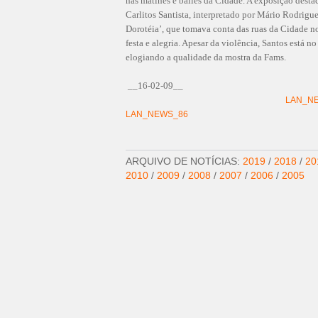
nas matinês e bailes da Cidade. A exposição dest
Carlitos Santista, interpretado por Mário Rodrigue
Dorotéia’, que tomava conta das ruas da Cidade n
festa e alegria. Apesar da violência, Santos está n
elogiando a qualidade da mostra da Fams.
__16-02-09__
LAN_N
LAN_NEWS_86
ARQUIVO DE NOTÍCIAS:
2019
/
2018
/
20
2010
/
2009
/
2008
/
2007
/
2006
/
2005