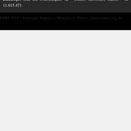
11.015.471
FAMS 2024 - Fundação Arquivo e Memória de Santos | fundasantos.org.br