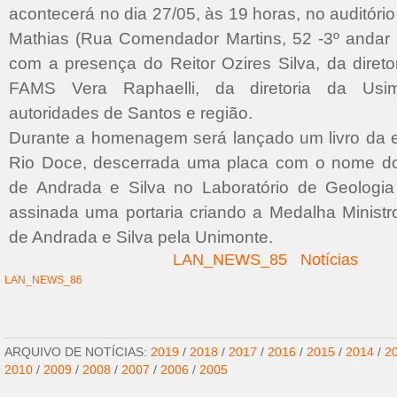
acontecerá no dia 27/05, às 19 horas, no auditóri
Mathias (Rua Comendador Martins, 52 -3º andar -
com a presença do Reitor Ozires Silva, da direto
FAMS Vera Raphaelli, da diretoria da Usi
autoridades de Santos e região.
Durante a homenagem será lançado um livro da 
Rio Doce, descerrada uma placa com o nome do
de Andrada e Silva no Laboratório de Geologi
assinada uma portaria criando a Medalha Ministr
de Andrada e Silva pela Unimonte.
LAN_NEWS_85
Notícias
LAN_NEWS_86
ARQUIVO DE NOTÍCIAS:
2019
/
2018
/
2017
/
2016
/
2015
/
2014
/
2
2010
/
2009
/
2008
/
2007
/
2006
/
2005