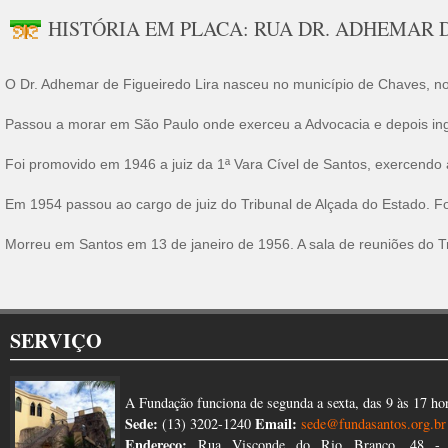
HISTÓRIA EM PLACA: RUA DR. ADHEMAR 
O Dr. Adhemar de Figueiredo Lira nasceu no município de Chaves, no
Passou a morar em São Paulo onde exerceu a Advocacia e depois ingre
Foi promovido em 1946 a juiz da 1ª Vara Cível de Santos, exercendo 
Em 1954 passou ao cargo de juiz do Tribunal de Alçada do Estado. Foi
Morreu em Santos em 13 de janeiro de 1956. A sala de reuniões do T
SERVIÇO
A Fundação funciona de segunda a sexta, das 9 às 17 ho
Sede:
Email:
(13) 3202-1240
sede@fundasantos.org.br
Endereço:
Rua Visconde do Rio Branco, 48 - 