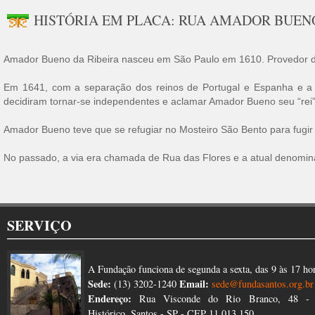
HISTÓRIA EM PLACA: RUA AMADOR BUEN
Amador Bueno da Ribeira nasceu em São Paulo em 1610. Provedor da 
Em 1641, com a separação dos reinos de Portugal e Espanha e a 
decidiram tornar-se independentes e aclamar Amador Bueno seu “rei”.
Amador Bueno teve que se refugiar no Mosteiro São Bento para fugir 
No passado, a via era chamada de Rua das Flores e a atual denominaç
SERVIÇO
A Fundação funciona de segunda a sexta, das 9 às 17 ho
Sede:
Email:
(13) 3202-1240
sede@fundasantos.org.br
Endereço:
Rua Visconde do Rio Branco, 48 - 
Histórico, Santos - SP - CEP 11.013.150