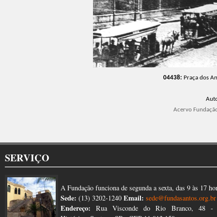
04438:
Praça dos An
Aut
Acervo Fundação
SERVIÇO
A Fundação funciona de segunda a sexta, das 9 às 17 ho
Sede:
Email:
(13) 3202-1240
sede@fundasantos.org.br
Endereço:
Rua Visconde do Rio Branco, 48 - 