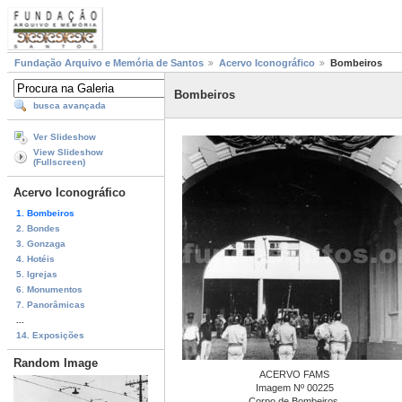
Fundação Arquivo e Memória de Santos
Acervo Iconográfico
Bombeiros
Bombeiros
busca avançada
Ver Slideshow
View Slideshow
(Fullscreen)
Acervo Iconográfico
1. Bombeiros
2. Bondes
3. Gonzaga
4. Hotéis
5. Igrejas
6. Monumentos
7. Panorâmicas
...
14. Exposições
Random Image
ACERVO FAMS
Imagem Nº 00225
Corpo de Bombeiros.