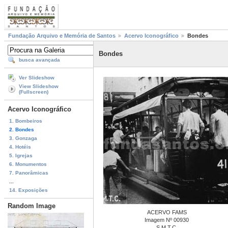
Fundação Arquivo e Memória de Santos
Acervo Iconográfico
Bondes
Bondes
busca avançada
Ver Slideshow
View Slideshow
(Fullscreen)
Acervo Iconográfico
1. Bombeiros
2. Bondes
3. Gonzaga
4. Hotéis
5. Igrejas
6. Monumentos
7. Panorâmicas
...
14. Exposições
Random Image
ACERVO FAMS
Imagem Nº 00930
S.M.T.C.