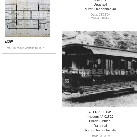
Data: s/d
Autor: Desconhecido
Data: 03/03/09
Visitas: 46080
4685
Data: 08/25/09
Visitas: 101517
ACERVO FAMS
Imagem Nº 01527
Bonde Elétrico.
Data: s/d
Autor: Desconhecido
Data: 03/03/09