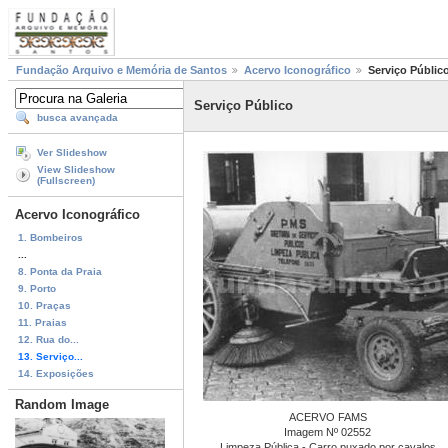
Fundação Arquivo e Memória de Santos
Acervo Iconográfico
Serviço Públic
Serviço Público
busca avançada
Ver Slideshow
View Slideshow
(Fullscreen)
Acervo Iconográfico
1. Bombeiros
...
8. Ponta da Praia
9. Porto
10. Praças
11. Praias
12. Rua do...
13. Serviço...
14. Exposições
Random Image
ACERVO FAMS
Imagem Nº 02552
Limpeza Pública - Carro puxado por cavalos