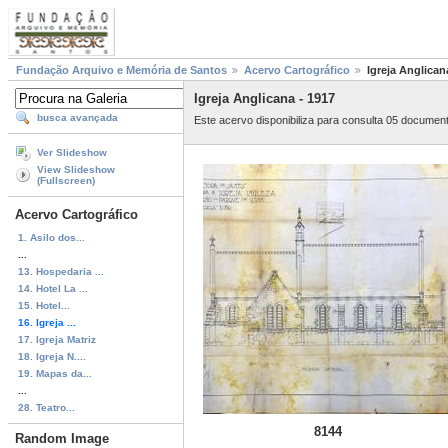
Fundação Arquivo e Memória de Santos
Acervo Cartográfico
Igreja Anglican
Igreja Anglicana - 1917
busca avançada
Este acervo disponibiliza para consulta 05 documen
Ver Slideshow
View Slideshow
(Fullscreen)
Acervo Cartográfico
1. Asilo dos...
...
13. Hospedaria ...
14. Hotel La ...
15. Hotel...
16. Igreja ...
17. Igreja Matriz
18. Igreja N....
19. Mapas da...
...
28. Teatro...
8144
Random Image