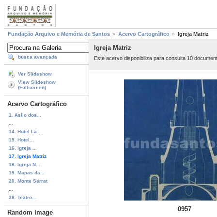
Fundação Arquivo e Memória de Santos
Acervo Cartográfico
Igreja Matriz
Igreja Matriz
busca avançada
Este acervo disponibiliza para consulta 10 documen
Ver Slideshow
View Slideshow
(Fullscreen)
Acervo Cartográfico
1. Asilo dos...
...
14. Hotel La ...
15. Hotel...
16. Igreja ...
17. Igreja Matriz
18. Igreja N....
19. Mapas da...
20. Monte Serrat
...
28. Teatro...
0957
Random Image