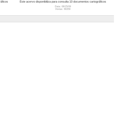
ráficos
Este acervo disponibiliza para consulta 10 documentos cartográficos
Data: 08/25/09
Visitas: 66359