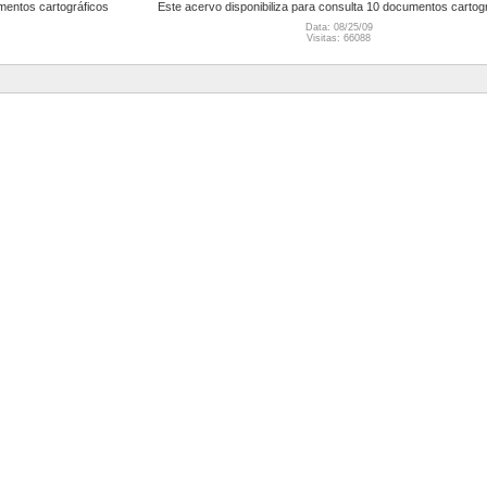
umentos cartográficos
Este acervo disponibiliza para consulta 10 documentos cartog
Data: 08/25/09
Visitas: 66088