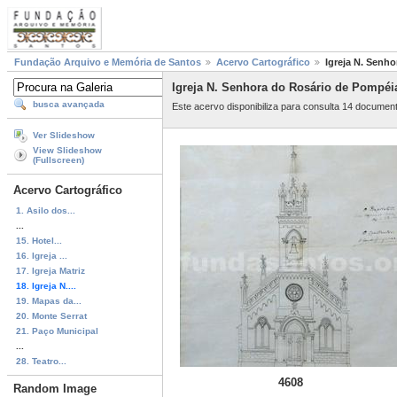
Fundação Arquivo e Memória de Santos
Acervo Cartográfico
Igreja N. Senh
Igreja N. Senhora do Rosário de Pompéi
busca avançada
Este acervo disponibiliza para consulta 14 documen
Ver Slideshow
View Slideshow
(Fullscreen)
Acervo Cartográfico
1. Asilo dos...
...
15. Hotel...
16. Igreja ...
17. Igreja Matriz
18. Igreja N....
19. Mapas da...
20. Monte Serrat
21. Paço Municipal
...
28. Teatro...
4608
Random Image