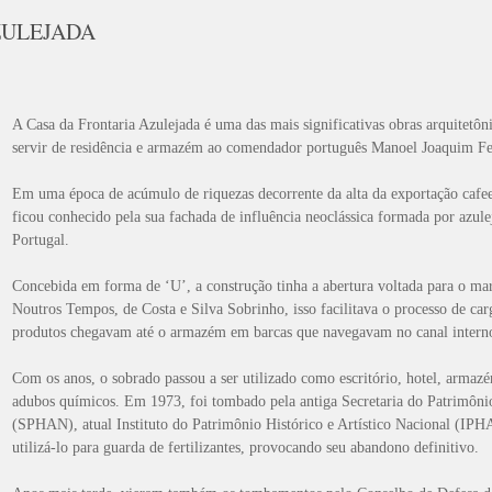
ZULEJADA
A Casa da Frontaria Azulejada é uma das mais significativas obras arquitetôn
servir de residência e armazém ao comendador português Manoel Joaquim F
Em uma época de acúmulo de riquezas decorrente da alta da exportação cafee
ficou conhecido pela sua fachada de influência neoclássica formada por azule
Portugal.
Concebida em forma de ‘U’, a construção tinha a abertura voltada para o mar
Noutros Tempos, de Costa e Silva Sobrinho, isso facilitava o processo de car
produtos chegavam até o armazém em barcas que navegavam no canal intern
Com os anos, o sobrado passou a ser utilizado como escritório, hotel, armaz
adubos químicos. Em 1973, foi tombado pela antiga Secretaria do Patrimônio
(SPHAN), atual Instituto do Patrimônio Histórico e Artístico Nacional (IPHA
utilizá-lo para guarda de fertilizantes, provocando seu abandono definitivo.