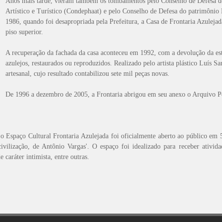
Anos mais tarde, vieram também os tombamentos pelo Conselho de Defesa d
Artístico e Turístico (Condephaat) e pelo Conselho de Defesa do patrimônio
1986, quando foi desapropriada pela Prefeitura, a Casa de Frontaria Azulejad
piso superior.
A recuperação da fachada da casa aconteceu em 1992, com a devolução da estr
azulejos, restaurados ou reproduzidos. Realizado pelo artista plástico Luís Sar
artesanal, cujo resultado contabilizou sete mil peças novas.
De 1996 a dezembro de 2005, a Frontaria abrigou em seu anexo o Arquivo
o Espaço Cultural Frontaria Azulejada foi oficialmente aberto ao público em
ivilização, de Antônio Vargas'. O espaço foi idealizado para receber ativida
e caráter intimista, entre outras.