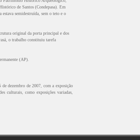
o Patrimônio Histórico Arqueológico,
 Histórico de Santos (Condepasa). Em
a estava semidestruída, sem o teto e o
utura original da porta principal e dos
asá, o trabalho constituiu tarefa
 Permanente (AP).
 5 de dezembro de 2007, com a exposição
des culturais, como exposições variadas,