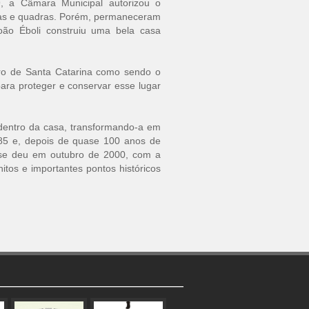
9, a Câmara Municipal autorizou o
uas e quadras. Porém, permaneceram
oão Éboli construiu uma bela casa
ro de Santa Catarina como sendo o
ara proteger e conservar esse lugar
 dentro da casa, transformando-a em
985 e, depois de quase 100 anos de
s se deu em outubro de 2000, com a
itos e importantes pontos históricos