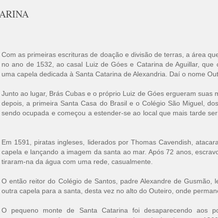
TARINA
Com as primeiras escrituras de doação e divisão de terras, a área que
no ano de 1532, ao casal Luiz de Góes e Catarina de Aguillar, que
uma capela dedicada à Santa Catarina de Alexandria. Daí o nome Ou
Junto ao lugar, Brás Cubas e o próprio Luiz de Góes ergueram suas m
depois, a primeira Santa Casa do Brasil e o Colégio São Miguel, dos 
sendo ocupada e começou a estender-se ao local que mais tarde seria 
Em 1591, piratas ingleses, liderados por Thomas Cavendish, atacar
capela e lançando a imagem da santa ao mar. Após 72 anos, escrav
tiraram-na da água com uma rede, casualmente.
O então reitor do Colégio de Santos, padre Alexandre de Gusmão, 
outra capela para a santa, desta vez no alto do Outeiro, onde perma
O pequeno monte de Santa Catarina foi desaparecendo aos p