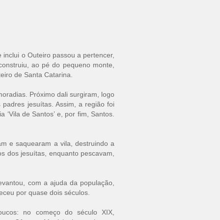
 inclui o Outeiro passou a pertencer,
 construiu, ao pé do pequeno monte,
teiro de Santa Catarina.
oradias. Próximo dali surgiram, logo
padres jesuítas. Assim, a região foi
‘Vila de Santos’ e, por fim, Santos.
am e saquearam a vila, destruindo a
os dos jesuítas, enquanto pescavam,
levantou, com a ajuda da população,
neceu por quase dois séculos.
oucos: no começo do século XIX,