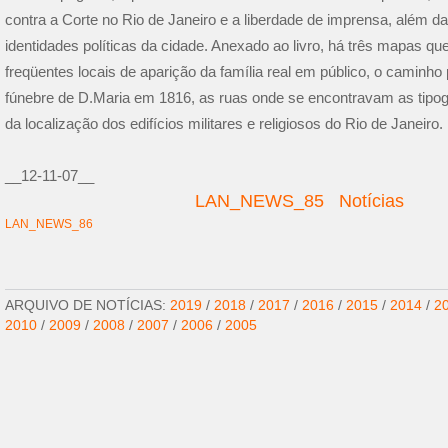
contra a Corte no Rio de Janeiro e a liberdade de imprensa, além da
identidades políticas da cidade. Anexado ao livro, há três mapas qu
freqüentes locais de aparição da família real em público, o caminho 
fúnebre de D.Maria em 1816, as ruas onde se encontravam as tipogra
da localização dos edifícios militares e religiosos do Rio de Janeir
__12-11-07__
LAN_NEWS_85
Notícias
LAN_NEWS_86
ARQUIVO DE NOTÍCIAS:
2019
/
2018
/
2017
/
2016
/
2015
/
2014
/
2
2010
/
2009
/
2008
/
2007
/
2006
/
2005