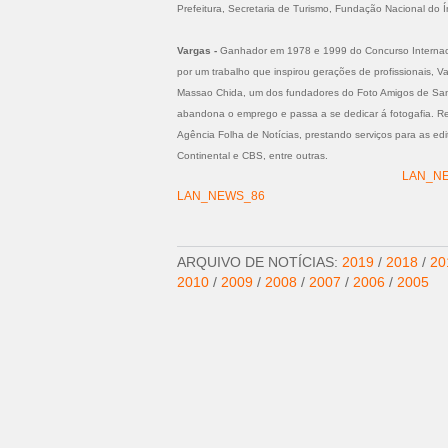
Prefeitura, Secretaria de Turismo, Fundação Nacional do 
Vargas -
Ganhador em 1978 e 1999 do Concurso Internaci
por um trabalho que inspirou gerações de profissionais, 
Massao Chida, um dos fundadores do Foto Amigos de San
abandona o emprego e passa a se dedicar á fotogafia. Rea
Agência Folha de Notícias, prestando serviços para as ed
Continental e CBS, entre outras.
LAN_N
LAN_NEWS_86
ARQUIVO DE NOTÍCIAS:
2019
/
2018
/
20
2010
/
2009
/
2008
/
2007
/
2006
/
2005