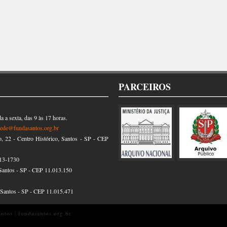
PARCEIROS
 a sexta, das 9 às 17 horas.
sede@fundasantos.org.br
22 - Centro Histórico, Santos - SP - CEP
13-1730
Santos - SP - CEP 11.013.150
, Santos - SP - CEP 11.015.471
tos | fundasantos.org.br