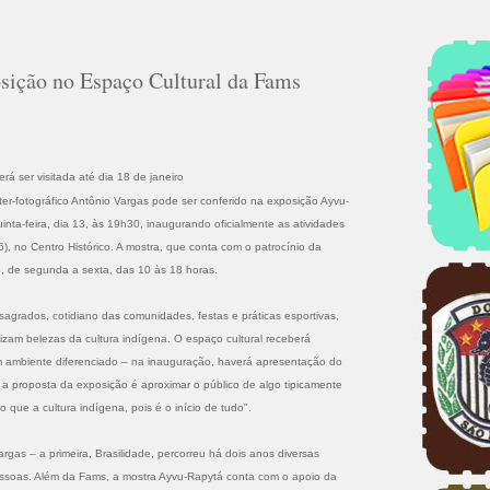
sição no Espaço Cultural da Fams
á ser visitada até dia 18 de janeiro
ter-fotográfico Antônio Vargas pode ser conferido na exposição Ayvu-
uinta-feira, dia 13, às 19h30, inaugurando oficialmente as atividades
), no Centro Histórico. A mostra, que conta com o patrocínio da
o, de segunda a sexta, das 10 às 18 horas.
s sagrados, cotidiano das comunidades, festas e práticas esportivas,
izam belezas da cultura indígena. O espaço cultural receberá
 um ambiente diferenciado – na inauguração, haverá apresentação do
a proposta da exposição é aproximar o público de algo tipicamente
 que a cultura indígena, pois é o início de tudo".
gas – a primeira, Brasilidade, percorreu há dois anos diversas
pessoas. Além da Fams, a mostra Ayvu-Rapytá conta com o apoio da