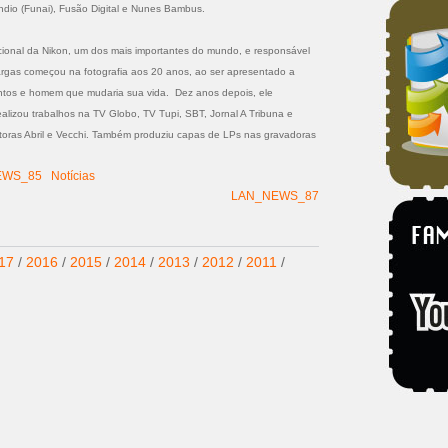
Índio (Funai), Fusão Digital e Nunes Bambus.
onal da Nikon, um dos mais importantes do mundo, e responsável
Vargas começou na fotografia aos 20 anos, ao ser apresentado a
tos e homem que mudaria sua vida. Dez anos depois, ele
lizou trabalhos na TV Globo, TV Tupi, SBT, Jornal A Tribuna e
itoras Abril e Vecchi. Também produziu capas de LPs nas gravadoras
EWS_85
Notícias
LAN_NEWS_87
17
/
2016
/
2015
/
2014
/
2013
/
2012
/
2011
/