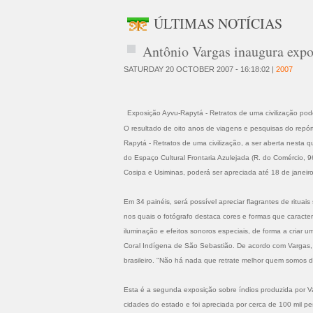
ÚLTIMAS NOTÍCIAS
Antônio Vargas inaugura expo
SATURDAY 20 OCTOBER 2007 - 16:18:02 |
2007
Exposição Ayvu-Rapytá - Retratos de uma civilização poder
O resultado de oito anos de viagens e pesquisas do repór
Rapytá - Retratos de uma civilização, a ser aberta nesta q
do Espaço Cultural Frontaria Azulejada (R. do Comércio, 96
Cosipa e Usiminas, poderá ser apreciada até 18 de janeir
Em 34 painéis, será possível apreciar flagrantes de rituai
nos quais o fotógrafo destaca cores e formas que caracter
iluminação e efeitos sonoros especiais, de forma a criar
Coral Indígena de São Sebastião. De acordo com Vargas, 
brasileiro. "Não há nada que retrate melhor quem somos do
Esta é a segunda exposição sobre índios produzida por Var
cidades do estado e foi apreciada por cerca de 100 mil 