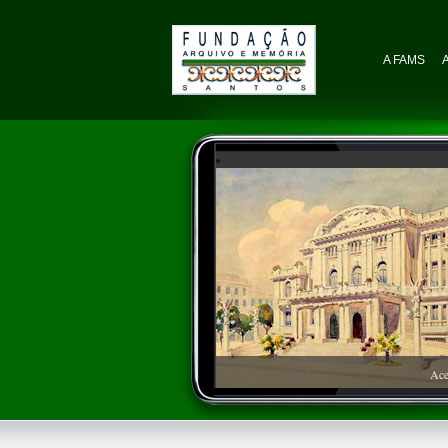
A FAMS
Ace