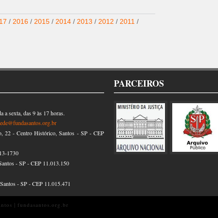
17
/
2016
/
2015
/
2014
/
2013
/
2012
/
2011
/
PARCEIROS
 a sexta, das 9 às 17 horas.
sede@fundasantos.org.br
22 - Centro Histórico, Santos - SP - CEP
13-1730
Santos - SP - CEP 11.013.150
, Santos - SP - CEP 11.015.471
tos | fundasantos.org.br