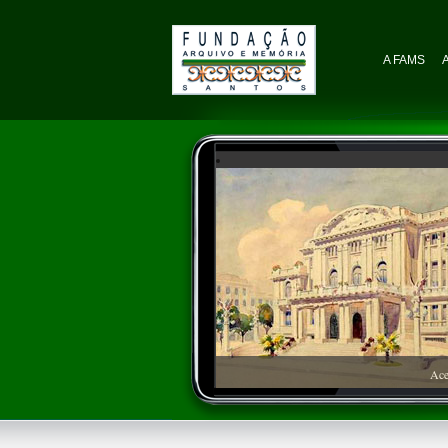
A FAMS
Ace