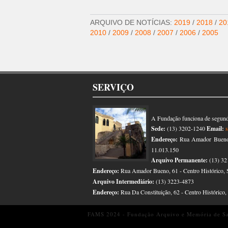
ARQUIVO DE NOTÍCIAS:
2019
/
2018
/
20
2010
/
2009
/
2008
/
2007
/
2006
/
2005
SERVIÇO
A Fundação funciona de segunda
Sede:
(13) 3202-1240
Email:
Endereço:
Rua Amador Bueno, 
11.013.150
Arquivo Permanente:
(13) 32
Endereço:
Rua Amador Bueno, 61 - Centro Histórico, 
Arquivo Intermediário:
(13) 3223-4873
Endereço:
Rua Da Constituição, 62 - Centro Histórico
FAMS 2024 - Fundação Arquivo e Memória de San