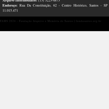
Arquivo Intermediário:
(13) 3223-4873
Endereço:
Rua Da Constituição, 62 - Centro Histórico, Santos - S
11.015.471
FAMS 2024 - Fundação Arquivo e Memória de Santos | fundasantos.org.br