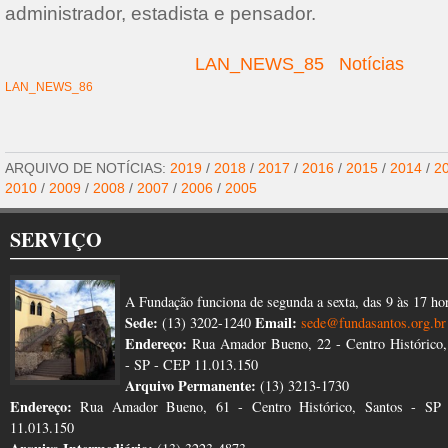
administrador, estadista e pensador.
LAN_NEWS_85
Notícias
LAN_NEWS_86
ARQUIVO DE NOTÍCIAS:
2019
/
2018
/
2017
/
2016
/
2015
/
2014
/
2
2010
/
2009
/
2008
/
2007
/
2006
/
2005
SERVIÇO
A Fundação funciona de segunda a sexta, das 9 às 17 ho
Sede:
Email:
(13) 3202-1240
sede@fundasantos.org.br
Endereço:
Rua Amador Bueno, 22 - Centro Histórico,
- SP - CEP 11.013.150
Arquivo Permanente:
(13) 3213-1730
Endereço:
Rua Amador Bueno, 61 - Centro Histórico, Santos - SP
11.013.150